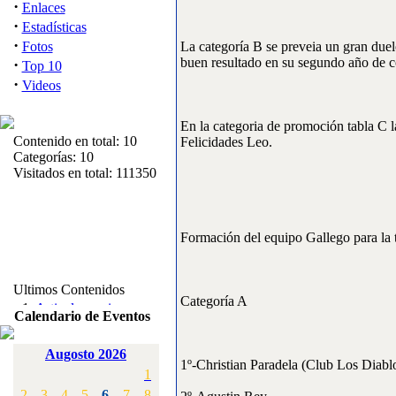
·
Enlaces
·
Estadísticas
·
Fotos
La categoría B se preveia un gran duel
buen resultado en su segundo año de 
·
Top 10
·
Videos
En la categoria de promoción tabla C l
Contenido en total: 10
Felicidades Leo.
Categorías: 10
Visitados en total: 111350
Formación del equipo Gallego para la
Ultimos Contenidos
Categoría A
·
1:
Articulos varios
Calendario de Eventos
[Visitas: 5711]
Augosto 2026
·
2:
Campeonato de
1º-Christian Paradela (Club Los Diabl
1
España F3A 2008
[Visitas: 4133]
2
3
4
5
6
7
8