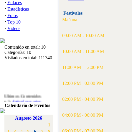
·
Enlaces
·
Estadísticas
Festivales
·
Fotos
Mañana
·
Top 10
·
Videos
09:00 AM - 10:00 AM
Contenido en total: 10
10:00 AM - 11:00 AM
Categorías: 10
Visitados en total: 111340
11:00 AM - 12:00 PM
12:00 PM - 02:00 PM
Ultimos Contenidos
·
02:00 PM - 04:00 PM
1:
Articulos varios
[Visitas: 5710]
Calendario de Eventos
04:00 PM - 06:00 PM
·
2:
Campeonato de
Augosto 2026
España F3A 2008
1
[Visitas: 4133]
06:00 PM - 07:00 PM
2
3
4
5
6
7
8