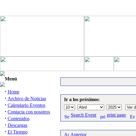
Menú
·
Home
·
Archivo de Noticias
Ir a los próximos
:
·
Calendario Eventos
·
Contacta con nosotros
Search Event
print page
·
Contenidos
·
Descargas
·
El Tiempo
Anterior