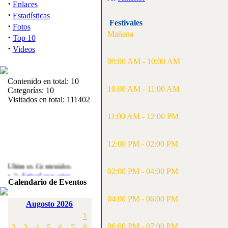
·
Enlaces
·
Estadísticas
Festivales
·
Fotos
Mañana
·
Top 10
·
Videos
09:00 AM - 10:00 AM
Contenido en total: 10
10:00 AM - 11:00 AM
Categorías: 10
Visitados en total: 111402
11:00 AM - 12:00 PM
12:00 PM - 02:00 PM
Ultimos Contenidos
·
02:00 PM - 04:00 PM
1:
Articulos varios
Calendario de Eventos
[Visitas: 5714]
04:00 PM - 06:00 PM
·
2:
Campeonato de
Augosto 2026
España F3A 2008
1
[Visitas: 4137]
06:00 PM - 07:00 PM
2
3
4
5
6
7
8