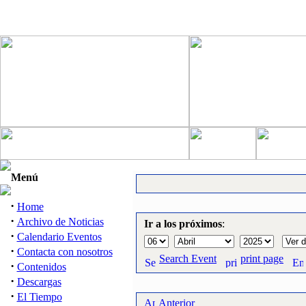
Menú
·
Home
·
Archivo de Noticias
Ir a los próximos
:
·
Calendario Eventos
·
Contacta con nosotros
Search Event
print page
·
Contenidos
·
Descargas
·
El Tiempo
Anterior