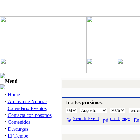
Menú
·
Home
·
Archivo de Noticias
Ir a los próximos
:
·
Calendario Eventos
·
Contacta con nosotros
Search Event
print page
·
Contenidos
·
Descargas
·
El Tiempo