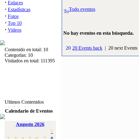
·
Enlaces
·
Todo eventos
Estadísticas
·
Fotos
·
Top 10
·
Videos
No hay eventos en esta búsqueda.
20 Events back
| 20 next Events
Contenido en total: 10
Categorías: 10
Visitados en total: 111395
Ultimos Contenidos
·
1:
Articulos varios
Calendario de Eventos
[Visitas: 5713]
Augosto 2026
·
2:
Campeonato de
1
España F3A 2008
[Visitas: 4136]
2
3
4
5
6
7
8