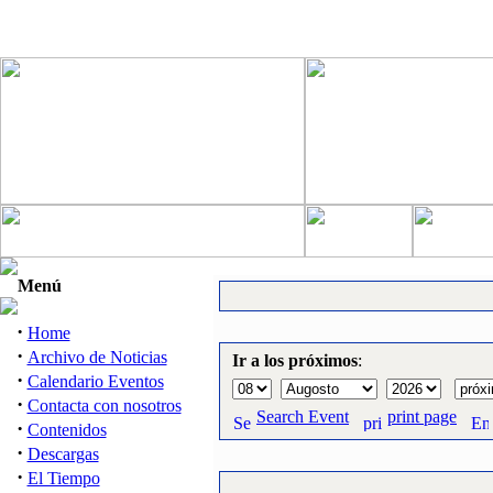
Menú
·
Home
·
Archivo de Noticias
Ir a los próximos
:
·
Calendario Eventos
·
Contacta con nosotros
Search Event
print page
·
Contenidos
·
Descargas
·
El Tiempo