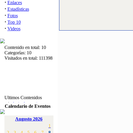
·
Enlaces
·
Estadísticas
·
Fotos
·
Top 10
·
Videos
Contenido en total: 10
Categorías: 10
Visitados en total: 111398
Ultimos Contenidos
·
1:
Articulos varios
Calendario de Eventos
[Visitas: 5714]
Augosto 2026
·
2:
Campeonato de
1
España F3A 2008
[Visitas: 4136]
2
3
4
5
6
7
8