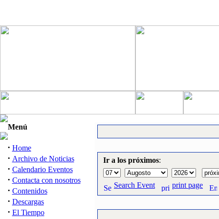
Menú
·
Home
·
Archivo de Noticias
Ir a los próximos
:
·
Calendario Eventos
·
Contacta con nosotros
Search Event
print page
·
Contenidos
·
Descargas
·
El Tiempo