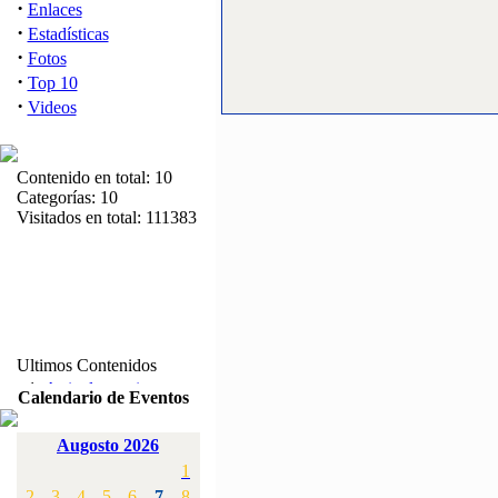
·
Enlaces
·
Estadísticas
·
Fotos
·
Top 10
·
Videos
Contenido en total: 10
Categorías: 10
Visitados en total: 111383
Ultimos Contenidos
·
1:
Articulos varios
Calendario de Eventos
[Visitas: 5713]
Augosto 2026
·
2:
Campeonato de
1
España F3A 2008
[Visitas: 4136]
2
3
4
5
6
7
8