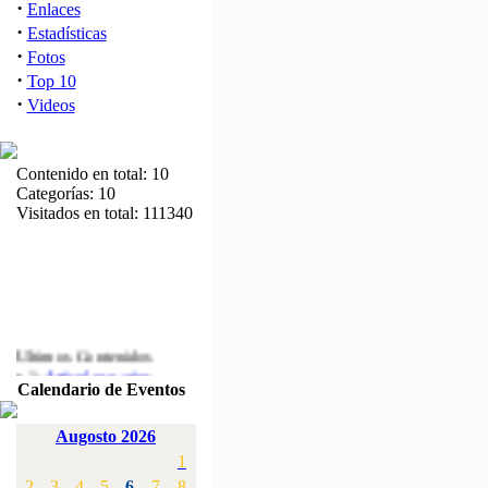
·
Enlaces
·
Estadísticas
·
Fotos
·
Top 10
·
Videos
Contenido en total: 10
Categorías: 10
Visitados en total: 111340
Ultimos Contenidos
·
1:
Articulos varios
Calendario de Eventos
[Visitas: 5710]
·
2:
Campeonato de
Augosto 2026
España F3A 2008
1
[Visitas: 4133]
2
3
4
5
6
7
8