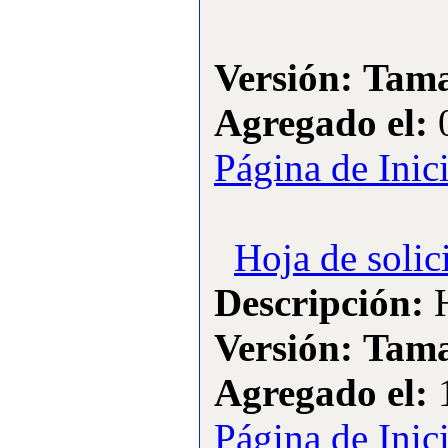
·
9:
Instalaciones del Club
[Visitas: 13396]
Versión:
Tama
·
10:
Historia del Club
Aeromodelismo Los
Agregado el:
0
Diablos
[Visitas: 12636]
Página de Inic
Lo más visitado
·
1:
open F3A 2007
[Visitas: 20453]
Hoja de solic
·
2:
Open F3A 2006
[Visitas: 17253]
Descripción:
H
·
3:
Instalaciones del Club
Versión:
Tama
[Visitas: 13396]
·
4:
Historia del Club
Agregado el:
1
Aeromodelismo Los
Diablos
Página de Inic
[Visitas: 12636]