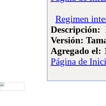
·
5:
Campeonato Gallego
F3A 2009
[Visitas: 11770]
Regimen inte
·
6:
CAMPEONATO
Descripción:
N
GALLEGO DE
HELICOPTEROS
[Visitas: 10953]
Versión:
Tama
·
7:
Actividades y
Agregado el:
1
Eventos realizados
[Visitas: 10863]
Página de Inic
·
8:
Articulos varios
[Visitas: 5717]
·
9:
Competiciones
oficiales organizadas
[Visitas: 4256]
·
10:
Campeonato de
España F3A 2008
[Visitas: 4141]